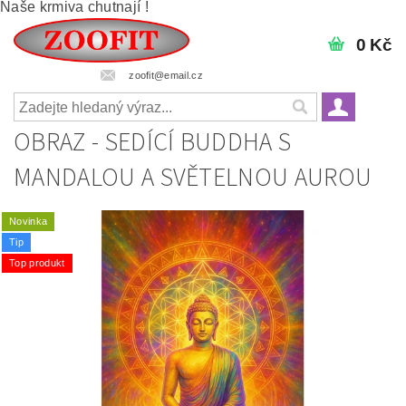
Naše krmiva chutnají !
0 Kč
zoofit@email.cz
OBRAZ - SEDÍCÍ BUDDHA S
MANDALOU A SVĚTELNOU AUROU
Novinka
Tip
Top produkt