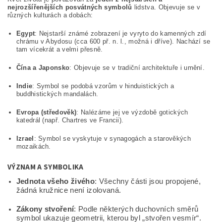
nejrozšířenějších posvátných symbolů
lidstva. Objevuje se v
různých kulturách a dobách:
Egypt
: Nejstarší známé zobrazení je vyryto do kamenných zdí
chrámu v Abydosu (cca 600 př. n. l., možná i dříve). Nachází se
tam vícekrát a velmi přesně.
Čína a Japonsko
: Objevuje se v tradiční architektuře i umění.
Indie
: Symbol se podobá vzorům v hinduistických a
buddhistických mandalách.
Evropa (středověk)
: Nalézáme jej ve výzdobě gotických
katedrál (např. Chartres ve Francii).
Izrael
: Symbol se vyskytuje v synagogách a starověkých
mozaikách.
VÝZNAM A SYMBOLIKA
Jednota všeho živého
: Všechny části jsou propojené,
žádná kružnice není izolovaná.
Zákony stvoření
: Podle některých duchovních směrů
symbol ukazuje geometrii, kterou byl „stvořen vesmír“.