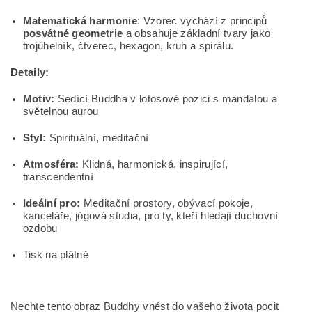
Matematická harmonie
: Vzorec vychází z principů
posvátné geometrie
a obsahuje základní tvary jako
trojúhelník, čtverec, hexagon, kruh a spirálu.
Detaily:
Motiv:
Sedící Buddha v lotosové pozici s mandalou a
světelnou aurou
Styl:
Spirituální, meditační
Atmosféra:
Klidná, harmonická, inspirující,
transcendentní
Ideální pro:
Meditační prostory, obývací pokoje,
kanceláře, jógová studia, pro ty, kteří hledají duchovní
ozdobu
Tisk na plátně
Nechte tento obraz Buddhy vnést do vašeho života pocit