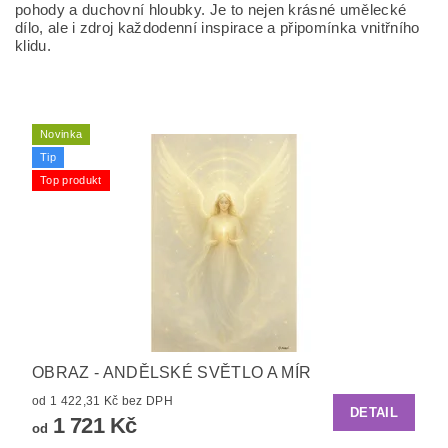
pohody a duchovní hloubky. Je to nejen krásné umělecké
dílo, ale i zdroj každodenní inspirace a připomínka vnitřního
klidu.
Novinka
Tip
Top produkt
OBRAZ - ANDĚLSKÉ SVĚTLO A MÍR
od 1 422,31 Kč bez DPH
DETAIL
1 721 Kč
od