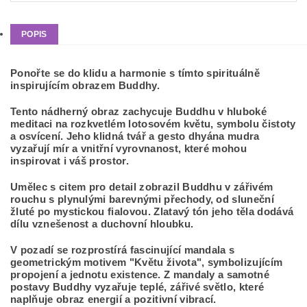
POPIS
Ponořte se do klidu a harmonie s tímto spirituálně
inspirujícím obrazem Buddhy.
Tento nádherný obraz zachycuje Buddhu v hluboké
meditaci na rozkvetlém lotosovém květu, symbolu čistoty
a osvícení. Jeho klidná tvář a gesto dhyána mudra
vyzařují mír a vnitřní vyrovnanost, které mohou
inspirovat i váš prostor.
Umělec s citem pro detail zobrazil Buddhu v zářivém
rouchu s plynulými barevnými přechody, od sluneční
žluté po mystickou fialovou. Zlatavý tón jeho těla dodává
dílu vznešenost a duchovní hloubku.
V pozadí se rozprostírá fascinující mandala s
geometrickým motivem "Květu života", symbolizujícím
propojení a jednotu existence. Z mandaly a samotné
postavy Buddhy vyzařuje teplé, zářivé světlo, které
naplňuje obraz energií a pozitivní vibrací.