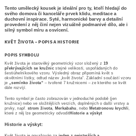
Tento umělecký kousek je ideální pro ty, kteří hledají do
svého domova či kanceláře prvek klidu, meditace a
duchovní inspirace. Syté, harmonické barvy a detailní
provedení z něj činí nejen vizuálně podmanivé dílo, ale i
silný symbol míru a osvícení.
KVĚT ŽIVOTA – POPIS A HISTORIE
POPIS SYMBOLU
Květ života je starověký geometrický vzor složený z
19
překrývajících se kružnic
stejné velikosti, uspořádaných do
šestiúhelníkového vzoru. Výsledný obraz připomíná květ s
okvětními lístky, odtud název „květ života“. Základní součástí vzoru
je
„semínko života“
– tvořené 7 kružnicemi – ze kterého se květ
dále rozvíjí.
Tento symbol je často zobrazován v jednoduché podobě (jen
kružnice) nebo ve složitějších verzích, doplněných o další vrstvy a
prvky, např.
strom života
,
Merkabahu
, nebo
Metatronovu krychli
,
které z něj lze geometricky odvodit
Historie a výskyt
Historie a výskyt:
Květ života je považován za
jeden z nejstarších a