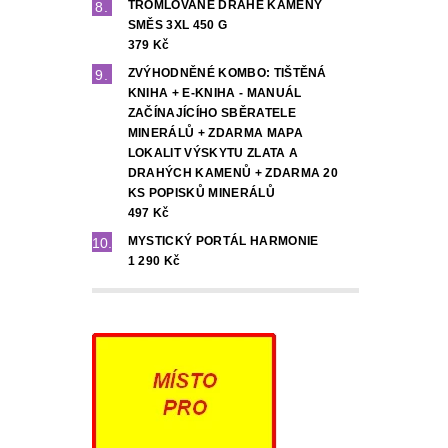
TROMLOVANÉ DRAHÉ KAMENY
SMĚS 3XL 450 G
379 Kč
ZVÝHODNĚNÉ KOMBO: TIŠTĚNÁ
KNIHA + E-KNIHA - MANUÁL
ZAČÍNAJÍCÍHO SBĚRATELE
MINERÁLŮ + ZDARMA MAPA
LOKALIT VÝSKYTU ZLATA A
DRAHÝCH KAMENŮ + ZDARMA 20
KS POPISKŮ MINERÁLŮ
497 Kč
MYSTICKÝ PORTÁL HARMONIE
1 290 Kč