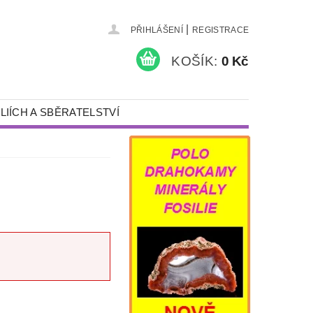
|
PŘIHLÁŠENÍ
REGISTRACE
KOŠÍK:
0 Kč
LIÍCH A SBĚRATELSTVÍ
KAMENY A ŠPERKY
PÍSKOVÁNÍ
NÁDOBY S VÍKEM
DÁRKY
DETEKTORY KOVŮ A VYBAVENÍ