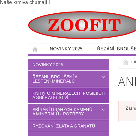
Naše krmiva chutnají !
NOVINKY 2025
ŘEZÁNÍ, BROUŠE
SBÍRÁNÍ DRAHÝCH KAMENŮ A MINERÁLŮ -
A
NOVINKY 2025
VELKOOBCHOD - MINERÁLY
OBRAZY 
AN
ŘEZÁNÍ, BROUŠENÍ A
LEŠTĚNÍ MINERÁLŮ
DÍLNA - NÁŘADÍ - OCHRANNÉ POMŮCKY
LITÉ PODLAHY
DŮM - ZAHRADA
KNIHY O MINERÁLECH, FOSILIÍCH
A SBĚRATELSTVÍ
TERÉNNÍ PALETOVÉ - VYSOKOZDVIŽNÉ VO
Zázna
SBÍRÁNÍ DRAHÝCH KAMENŮ
A MINERÁLŮ - POTŘEBY
OBCHODNÍ PODMÍNKY
NAPIŠTE NÁM
RÝŽOVÁNÍ ZLATA A GRANÁTŮ