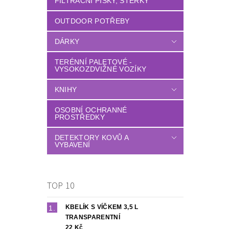
FILTRAČNÍ PÍSKY, ŠTĚRKY
OUTDOOR POTŘEBY
DÁRKY
TERÉNNÍ PALETOVÉ -
VYSOKOZDVIŽNÉ VOZÍKY
KNIHY
OSOBNÍ OCHRANNÉ
PROSTŘEDKY
DETEKTORY KOVŮ A
VYBAVENÍ
TOP 10
KBELÍK S VÍČKEM 3,5 L
TRANSPARENTNÍ
22 Kč