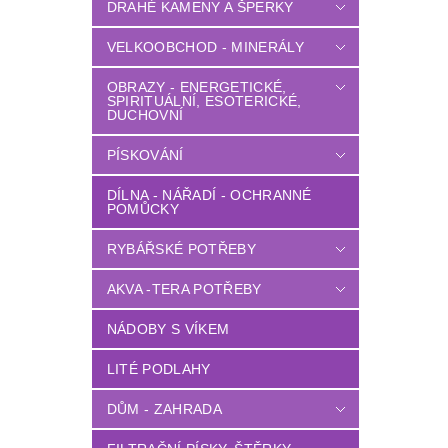
DRAHÉ KAMENY A ŠPERKY
VELKOOBCHOD - MINERÁLY
OBRAZY - ENERGETICKÉ,
SPIRITUÁLNÍ, ESOTERICKÉ,
DUCHOVNÍ
PÍSKOVÁNÍ
DÍLNA - NÁŘADÍ - OCHRANNÉ
POMŮCKY
RYBÁŘSKÉ POTŘEBY
AKVA -TERA POTŘEBY
NÁDOBY S VÍKEM
LITÉ PODLAHY
DŮM - ZAHRADA