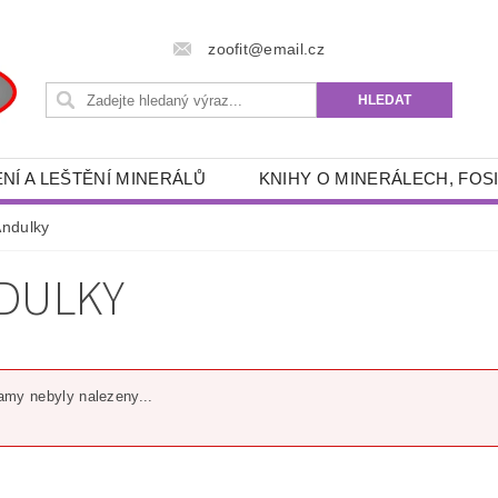
zoofit@email.cz
NÍ A LEŠTĚNÍ MINERÁLŮ
KNIHY O MINERÁLECH, FOSI
 POTŘEBY
RÝŽOVÁNÍ ZLATA A GRANÁTŮ
DRAHÉ 
ndulky
- ENERGETICKÉ, SPIRITUÁLNÍ, ESOTERICKÉ, DUCHOVNÍ
DULKY
RYBÁŘSKÉ POTŘEBY
AKVA -TERA POTŘEBY
FILTRAČNÍ PÍSKY, ŠTĚRKY
OUTDOOR POTŘEBY
ZÍKY
KNIHY
OSOBNÍ OCHRANNÉ PROSTŘEDKY
my nebyly nalezeny...
KONTAKTY