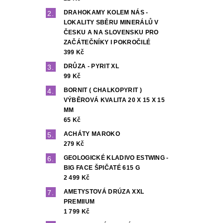
DRAHOKAMY KOLEM NÁS -
LOKALITY SBĚRU MINERÁLŮ V
ČESKU A NA SLOVENSKU PRO
ZAČÁTEČNÍKY I POKROČILÉ
399 Kč
DRŮZA - PYRIT XL
99 Kč
BORNIT ( CHALKOPYRIT )
VÝBĚROVÁ KVALITA 20 X 15 X 15
MM
65 Kč
ACHÁTY MAROKO
279 Kč
GEOLOGICKÉ KLADIVO ESTWING -
BIG FACE ŠPIČATÉ 615 G
2 499 Kč
AMETYSTOVÁ DRÚZA XXL
PREMIIUM
1 799 Kč