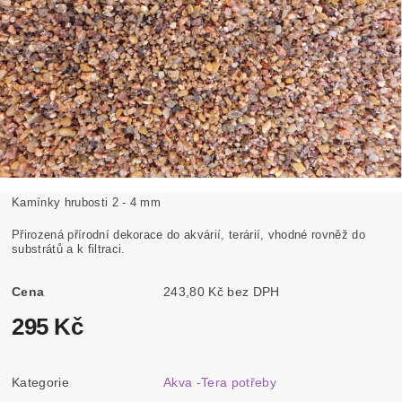
Kamínky hrubosti 2 - 4 mm
Přirozená přírodní dekorace do akvárií, terárií, vhodné rovněž do
substrátů a k filtraci.
Cena
243,80 Kč bez DPH
295 Kč
Kategorie
Akva -Tera potřeby