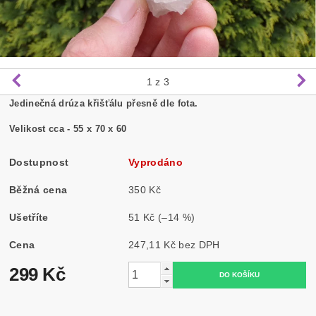
1
z 3
Jedinečná drúza křišťálu přesně dle fota.
Velikost cca - 55 x 70 x 60
Dostupnost
Vyprodáno
Běžná cena
350 Kč
Ušetříte
51 Kč
(–14 %)
Cena
247,11 Kč bez DPH
299 Kč