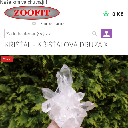
Naše krmiva chutnají !
0 Kč
zoofit@email.cz
KŘIŠŤÁL - KŘIŠŤÁLOVÁ DRÚZA XL
Akce